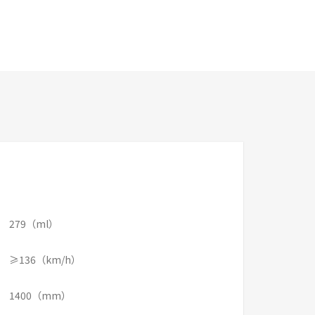
279（ml）
≥136（km/h）
1400（mm）