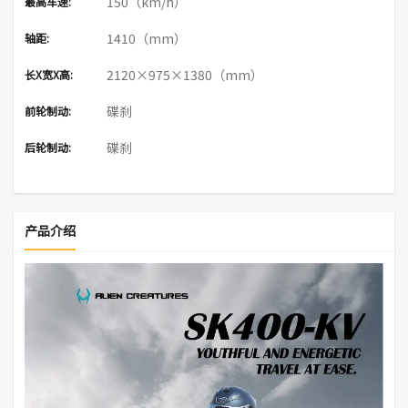
150（km/h）
最高车速:
1410（mm）
轴距:
2120×975×1380（mm）
长X宽X高:
碟刹
前轮制动:
碟刹
后轮制动:
产品介绍